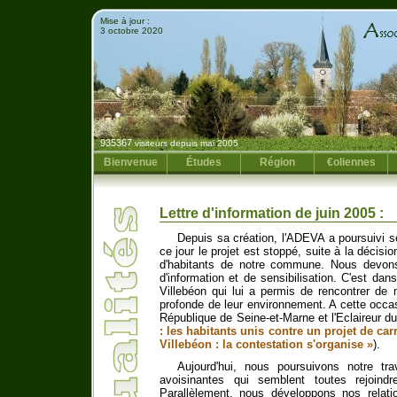
Mise à jour :
3 octobre 2020
935367
visiteurs depuis mai 2005
Bienvenue
Études
Région
€oliennes
Lettre d'information de juin 2005 :
Depuis sa création, l'ADEVA a poursuivi se
ce jour le projet est stoppé, suite à la décis
d'habitants de notre commune. Nous devons,
d'information et de sensibilisation. C'est dan
Villebéon qui lui a permis de rencontrer d
profonde de leur environnement. A cette occa
République de Seine-et-Marne et l'Eclaireur du
: les habitants unis contre un projet de carr
Villebéon : la contestation s'organise »
).
Aujourd'hui, nous poursuivons notre t
avoisinantes qui semblent toutes rejoindr
Parallèlement, nous développons nos relati