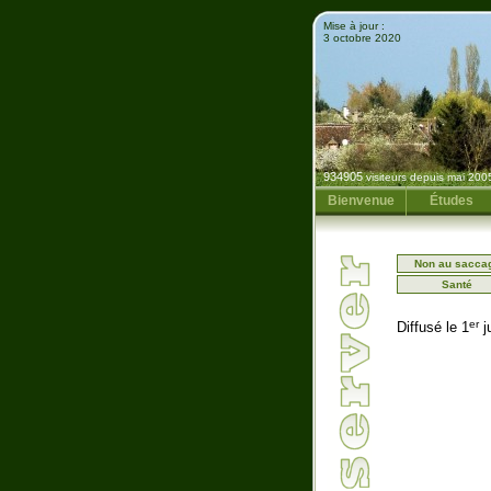
Mise à jour :
3 octobre 2020
934905
visiteurs depuis mai 200
Bienvenue
Études
Non au sacca
Santé
er
Diffusé le 1
ju