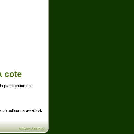
a cote
a participation de :
visualiser un extrait ci-
ADEVA © 2005-2020