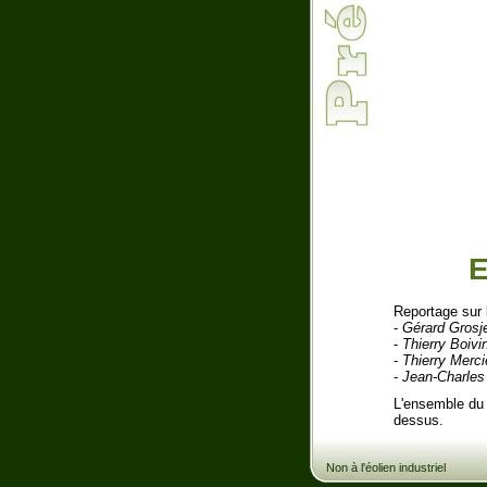
E
Reportage sur 
-
Gérard Grosj
-
Thierry Boivi
-
Thierry Merci
-
Jean-Charles
L'ensemble du 
dessus.
Non à l'éolien industriel