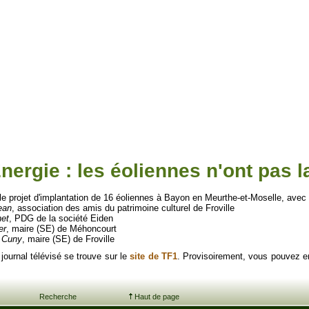
nergie : les éoliennes n'ont pas l
le projet d'implantation de 16 éoliennes à Bayon en Meurthe-et-Moselle, avec l
ean
, association des amis du patrimoine culturel de Froville
net
, PDG de la société Eiden
er
, maire (SE) de Méhoncourt
 Cuny
, maire (SE) de Froville
journal télévisé se trouve sur le
site de TF1
. Provisoirement, vous pouvez en 
Recherche
Haut de page