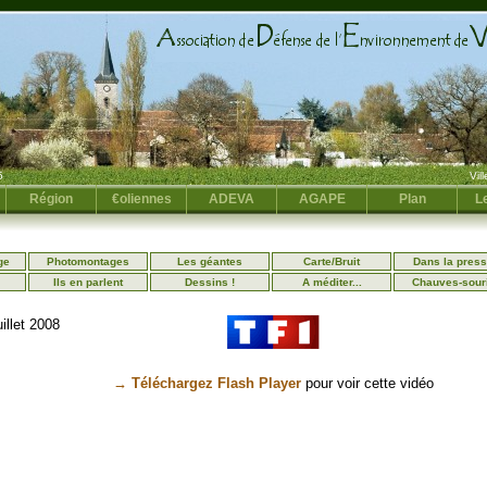
5
Vil
Région
€oliennes
ADEVA
AGAPE
Plan
Le
ge
Photomontages
Les géantes
Carte/Bruit
Dans la pres
Ils en parlent
Dessins !
A méditer...
Chauves-sour
illet 2008
→ Téléchargez Flash Player
pour voir cette vidéo