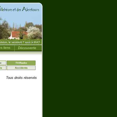
lebéon, le vendredi 7 août à 6h47
s liens
Découverte
se
TV/Radio
is
Accidents
Tous droits réservés