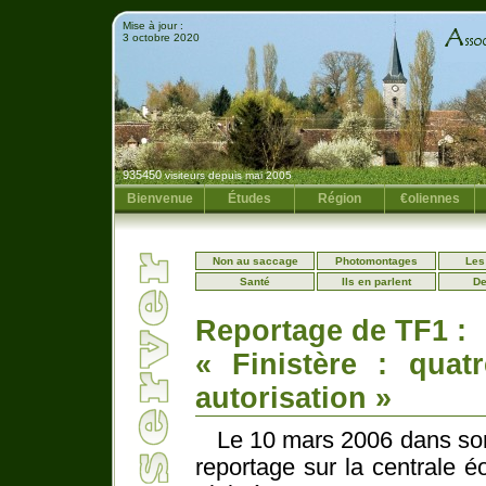
Mise à jour :
3 octobre 2020
935450
visiteurs depuis mai 2005
Bienvenue
Études
Région
€oliennes
Non au saccage
Photomontages
Les
Santé
Ils en parlent
De
Reportage de TF1 :
« Finistère : quat
autorisation »
Le 10 mars 2006 dans son 
reportage sur la centrale 