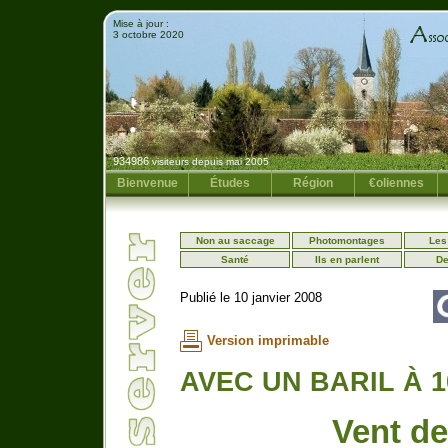
Mise à jour :
3 octobre 2020
934986
visiteurs depuis mai 2005
Bienvenue
Études
Région
€oliennes
Non au saccage
Photomontages
Les
Santé
Ils en parlent
De
Publié le 10 janvier 2008
Version imprimable
AVEC UN BARIL À 
Vent de 