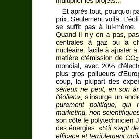
multiplier les projets...
Et après tout, pourquoi p
prix. Seulement voilà. L'éol
se suffit pas à lui-même
Quand il n'y en a pas, pas
centrales à gaz ou à ch
nucléaire, facile à ajuster 
matière d'émission de CO
2
mondial, avec 20% d'électr
plus gros pollueurs d'Euro
coup, la plupart des expe
sérieux ne peut, en son â
l'éolien
, s'insurge un anc
purement politique, qui
marketing, non scientifiques
son côté le polytechnicien 
des énergies.
S'il s'agit 
efficace et terriblement coû