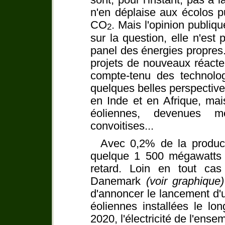
sont, pour l'instant, pas à 
n'en déplaise aux écolos pu
CO
. Mais l'opinion publi
2
sur la question, elle n'est
panel des énergies propres.
projets de nouveaux réacte
compte-tenu des technolog
quelques belles perspectiv
en Inde et en Afrique, ma
éoliennes, devenues m
convoitises...
Avec 0,2% de la product
quelque 1 500 mégawatts i
retard. Loin en tout cas 
Danemark
(voir graphique)
d'annoncer le lancement d'
éoliennes installées le lon
2020, l'électricité de l'ens