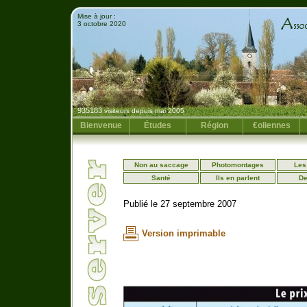
Mise à jour :
3 octobre 2020
935183
visiteurs depuis mai 2005
Bienvenue
Études
Région
€oliennes
Non au saccage
Photomontages
Les
Santé
Ils en parlent
De
Publié le 27 septembre 2007
Version imprimable