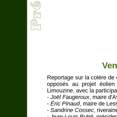
Ven
Reportage sur la colère de
opposés au projet éolien 
Limouzine, avec la participa
-
Joël Faugeroux
, maire d'A
-
Éric Pinaud
, maire de Les
-
Sandrine Cossec
, riverain
-
Jean-Louis Butré
, préside