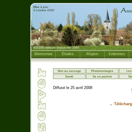
Mise à jour :
3 octobre 2020
935165
visiteurs depuis mai 2005
Bienvenue
Études
Région
€oliennes
Non au saccage
Photomontages
Les
Santé
Ils en parlent
De
Diffusé le 25 avril 2008
→ Télécharg